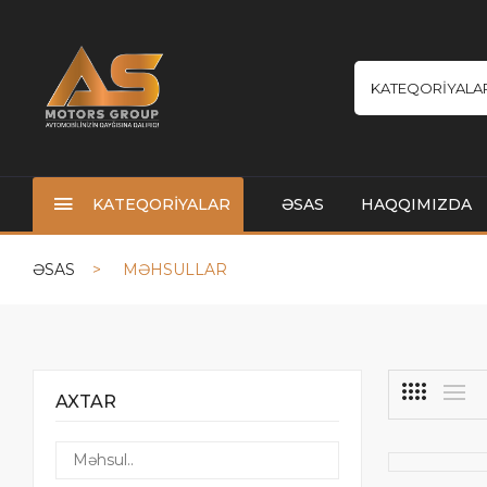
KATEQORİYALA
KATEQORİYALAR
ƏSAS
HAQQIMIZDA
ƏSAS
MƏHSULLAR
AXTAR