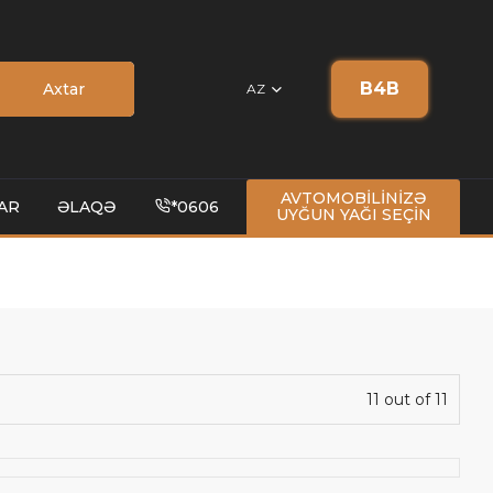
B4B
Axtar
AZ
AVTOMOBİLİNİZƏ
AR
ƏLAQƏ
*0606
UYĞUN YAĞI SEÇİN
11 out of 11