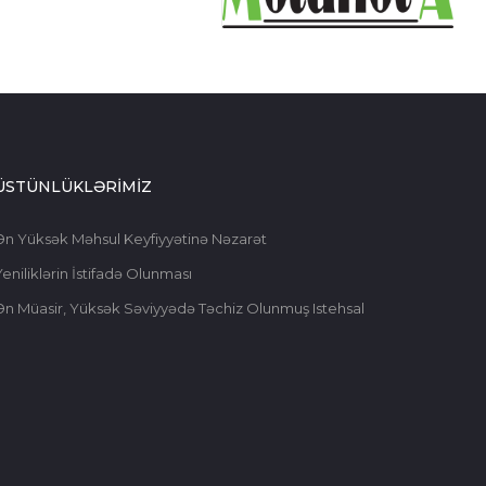
ÜSTÜNLÜKLƏRİMİZ
Ən Yüksək Məhsul Keyfiyyətinə Nəzarət
eniliklərin İstifadə Olunması
Ən Müasir, Yüksək Səviyyədə Təchiz Olunmuş Istehsal