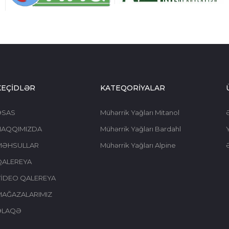
KEÇİDLƏR
KATEQORİYALAR
ƏSAS
Mühərrik Yağları Mitanol
HAQQIMIZDA
Mühərrik Yağları Bardahl
Y
MƏHSULLAR
Mühərrik Yağları Alpine
QALEREYA
İDEO QALEREYA
AĞAZALARIMIZ
ƏLAQƏ