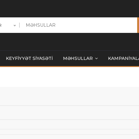
R
KEYFİYYƏT SİYASƏTİ
MƏHSULLAR
KAMPANİYAL