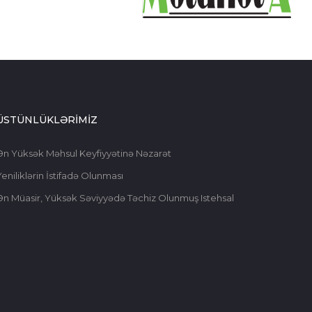
ÜSTÜNLÜKLƏRİMİZ
Ən Yüksək Məhsul Keyfiyyətinə Nəzarət
eniliklərin İstifadə Olunması
Ən Müasir, Yüksək Səviyyədə Təchiz Olunmuş Istehsal