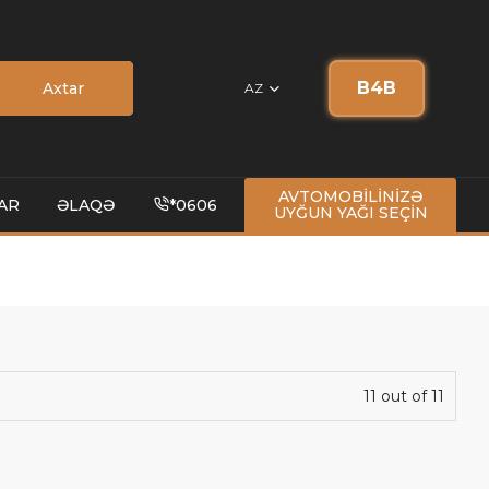
B4B
Axtar
AZ
AVTOMOBİLİNİZƏ
AR
ƏLAQƏ
*0606
UYĞUN YAĞI SEÇİN
11 out of 11