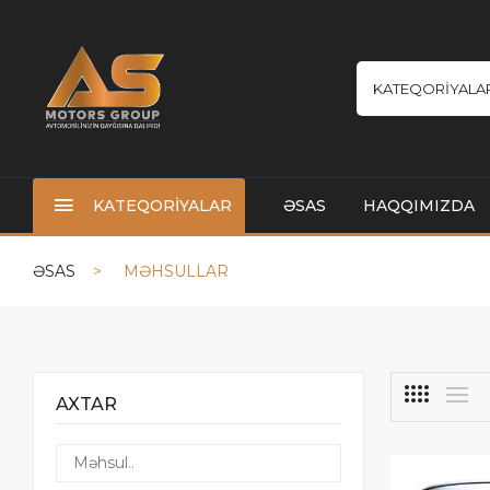
KATEQORİYALA
KATEQORİYALAR
ƏSAS
HAQQIMIZDA
ƏSAS
MƏHSULLAR
AXTAR