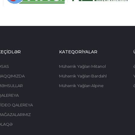
KEÇİDLƏR
KATEQORİYALAR
ƏSAS
Mühərrik Yağları Mitanol
HAQQIMIZDA
Mühərrik Yağları Bardahl
Y
MƏHSULLAR
Mühərrik Yağları Alpine
QALEREYA
İDEO QALEREYA
AĞAZALARIMIZ
ƏLAQƏ