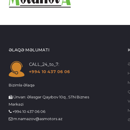
ƏLAQƏ MƏLUMATI
CALL_24_to_7:
+994 10 437 06 06
Bizimlə Əlaqə
Ünvan: Ələsgər Qayıbov 10q , STN Biznes
V
Mərkəzi
M
+994 10 437 06 06
m.namazov@asmotors.az