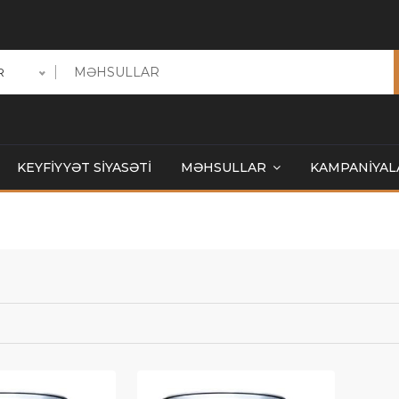
R
KEYFİYYƏT SİYASƏTİ
MƏHSULLAR
KAMPANİYAL