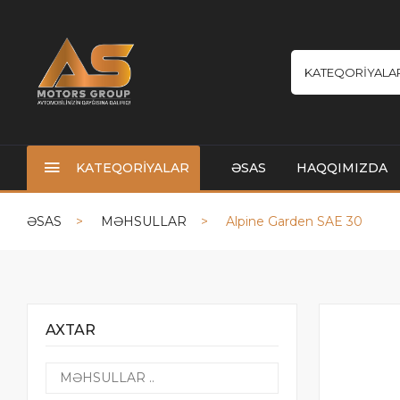
KATEQORİYALA
KATEQORİYALAR
ƏSAS
HAQQIMIZDA
ƏSAS
MƏHSULLAR
Alpine Garden SAE 30
AXTAR