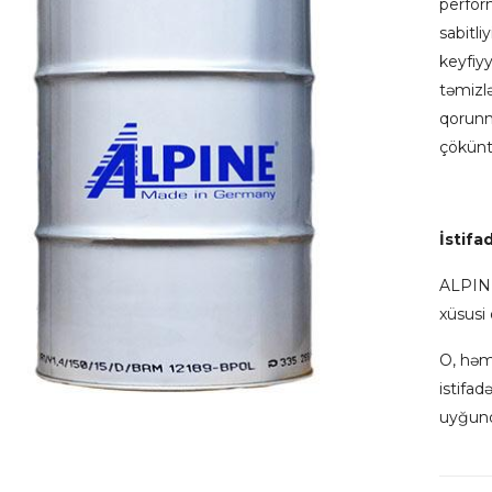
perfor
sabitl
keyfiy
təmiz
qorunm
çöküntü
İstifa
ALPINE
xüsusi 
O, həmç
istifad
uyğund