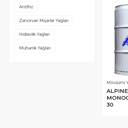
Antifriz
Zəncirvari Mişarlar Yağları
Hidravlik Yağları
Mühərrik Yağları
Mövsümi Yağlar
Mövsümi Y
ALPINE
ALPINE
E SAE
MONOGRADE SAE
MONOG
20W-20
30