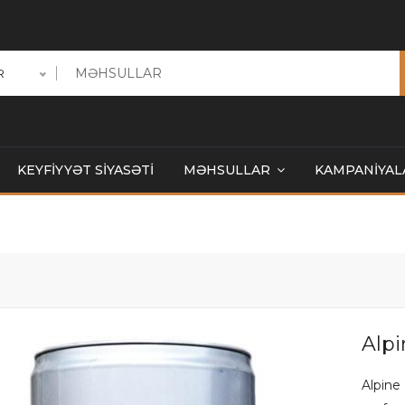
R
KEYFİYYƏT SİYASƏTİ
MƏHSULLAR
KAMPANİYAL
Alp
Alpin