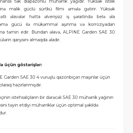
manslı tək diapazonlu mühərrik yağıdır. Yüksək istilik
iyinə malik güclü sürtkü filmi əmələ gətirir. Yüksək
yətli əlavələr hətta əlverişsiz iş şəraitində belə əla
ləmə gücü ilə mükəmməl aşınma və korroziyadan
a təmin edir. Bundan əlavə, ALPINE Garden SAE 30
lərin qarşısını almaqda əladır.
də üçün göstərişlər:
 Garden SAE 30 4 vuruşlu qazonbiçən maşınlar üçün
olaraq hazırlanmışdır.
inin istehsalçıların bir dərəcəli SAE 30 mühərrik yağının
əsini təyin etdiyi mühərriklər üçün optimal şəkildə
ur.