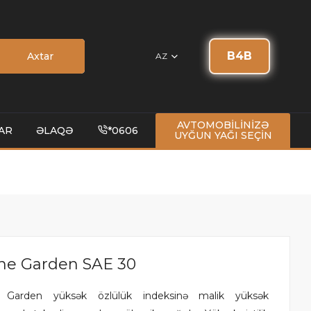
B4B
Axtar
AZ
AVTOMOBİLİNİZƏ
AR
ƏLAQƏ
*0606
UYĞUN YAĞI SEÇİN
ine Garden SAE 30
e Garden yüksək özlülük indeksinə malik yüksək