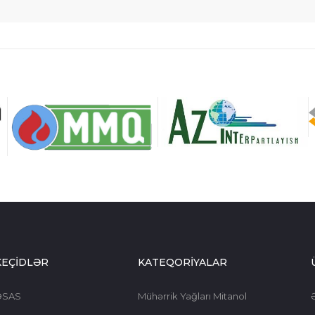
KEÇİDLƏR
KATEQORİYALAR
ƏSAS
Mühərrik Yağları Mitanol