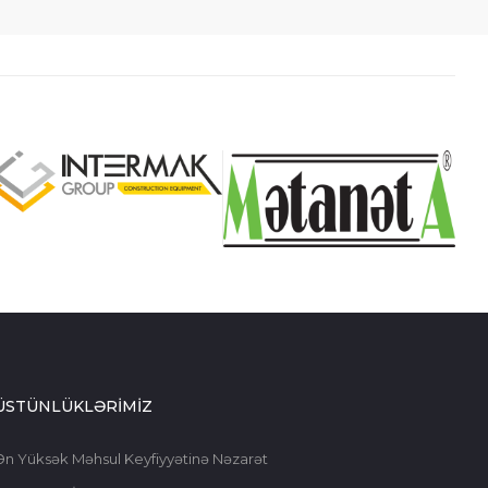
ÜSTÜNLÜKLƏRİMİZ
Ən Yüksək Məhsul Keyfiyyətinə Nəzarət