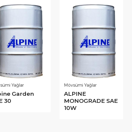
sümi Yağlar
Mövsümi Yağlar
pine Garden
ALPINE
E 30
MONOGRADE SAE
10W