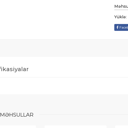
Məhsul
Yüklə:
Face
ikasiyalar
MƏHSULLAR