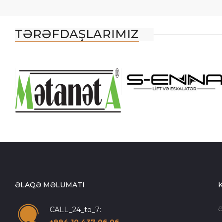
TƏRƏFDAŞLARIMIZ
ƏLAQƏ MƏLUMATI
CALL_24_to_7:
+994 10 437 06 06